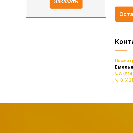
Заказать
Оста
Конт
Посмотр
Емелья
8 (91
8 (42