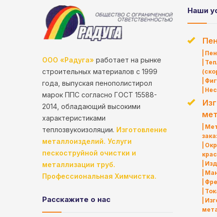
Наши у
Пе
Пен
ООО «Радуга»
работает на рынке
Теп
строительных материалов с 1999
(ско
Фиг
года, выпуская пенополистирол
Нес
марок ППС согласно ГОСТ 15588-
Изг
2014, обладающий высокими
мет
характеристиками
Мет
теплозвукоизоляции.
Изготовление
зака
металлоизделий.
Услуги
Окр
пескоструйной очистки и
кра
Изд
металлизации труб.
Ма
Профессиональная Химчистка.
Фре
Ток
Расскажите о нас
Изг
мет