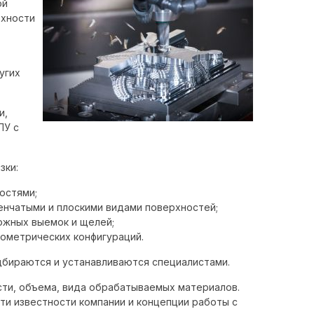
ой
рхности
угих
и,
ПУ с
зки:
остями;
пенчатыми и плоскими видами поверхностей;
ожных выемок и щелей;
еометрических конфигураций.
дбираются и устанавливаются специалистами.
сти, объема, вида обрабатываемых материалов.
ти известности компании и концепции работы с