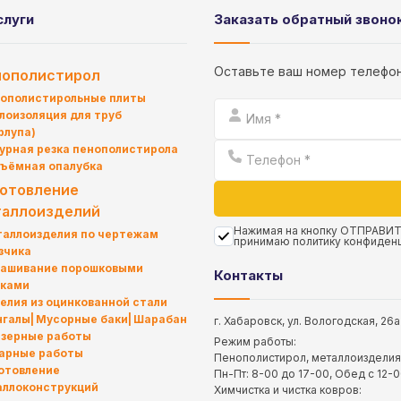
слуги
Заказать обратный звоно
Оставьте ваш номер телефон
нополистирол
ополистирольные плиты
лоизоляция для труб
рлупа)
урная резка пенополистирола
ъёмная опалубка
отовление
аллоизделий
Нажимая на кнопку ОТПРАВИТ
аллоизделия по чертежам
принимаю
политику конфиден
зчика
ашивание порошковыми
Контакты
сками
елия из оцинкованной стали
нгалы
Мусорные баки
Шарабан
г. Хабаровск, ул. Вологодская, 26а
зерные работы
Режим работы:
арные работы
Пенополистирол, металлоизделия 
отовление
Пн-Пт: 8-00 до 17-00, Обед с 12-
аллоконструкций
Химчистка и чистка ковров: