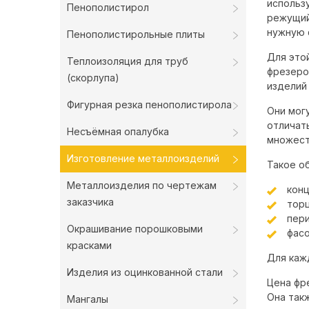
использ
Пенополистирол
режущий
нужную 
Пенополистирольные плиты
Для это
Теплоизоляция для труб
фрезеро
(скорлупа)
изделий 
Фигурная резка пенополистирола
Они мог
отличат
Несъёмная опалубка
множест
Изготовление металлоизделий
Такое о
Металлоизделия по чертежам
конц
заказчика
торц
пери
Окрашивание порошковыми
фасо
красками
Для каж
Изделия из оцинкованной стали
Цена фр
Она так
Мангалы