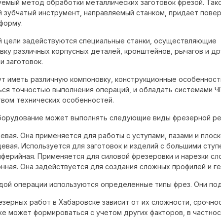
уемый метод обработки металлических заготовок фрезой. Так
 зубчатый инструмент, направляемый станком, придает пове
форму.
й цели задействуются специальные станки, осуществляющие
вку различных корпусных деталей, кронштейнов, рычагов и др
и заготовок.
ут иметь различную компоновку, конструкционные особенност
ься точностью выполнения операций, и обладать системами Ч
вом технических особенностей.
борудование может выполнять следующие виды фрезерной ре
евая. Она применяется для работы с уступами, пазами и плоск
евая. Используется для заготовок и изделий с большими сту
ферийная. Применяется для силовой фрезеровки и нарезки сл
нная. Она задействуется для создания сложных профилей и г
дой операции используются определенные типы фрез. Они по
езерных работ в Хабаровске зависит от их сложности, срочно
же может формироваться с учетом других факторов, в частнос