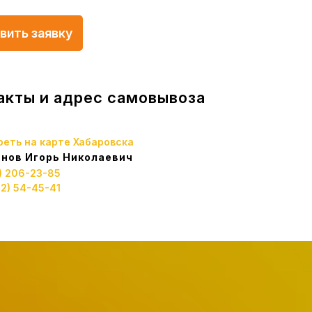
вить заявку
акты и адрес самовывоза
еть на карте Хабаровска
нов Игорь Николаевич
4) 206-23-85
12) 54-45-41