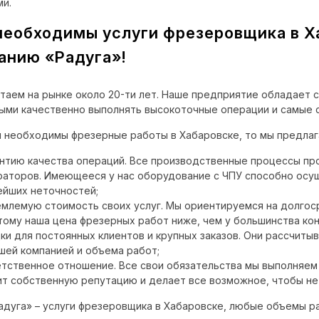
ми.
необходимы услуги фрезеровщика в Х
анию «Радуга»!
таем на рынке около 20-ти лет. Наше предприятие обладает 
ыми качественно выполнять высокоточные операции и самые 
м необходимы фрезерные работы в Хабаровске, то мы предлаг
нтию качества операций. Все производственные процессы пр
раторов. Имеющееся у нас оборудование с ЧПУ способно осущ
ейших неточностей;
млемую стоимость своих услуг. Мы ориентируемся на долгос
тому наша цена фрезерных работ ниже, чем у большинства кон
ки для постоянных клиентов и крупных заказов. Они рассчиты
шей компанией и объема работ;
тственное отношение. Все свои обязательства мы выполняем
ит собственную репутацию и делает все возможное, чтобы не 
дуга» – услуги фрезеровщика в Хабаровске, любые объемы ра