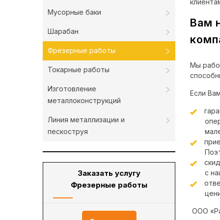
клиента
Мусорные баки
Вам 
Шарабан
комп
Фрезерные работы
Мы рабо
Токарные работы
способн
Изготовление
Если Ва
металлоконструкций
гара
Линия металлизации и
опе
пескоструя
мал
прие
Поэ
скид
Заказать услугу
с на
отве
Фрезерные работы
цен
ООО «Ра