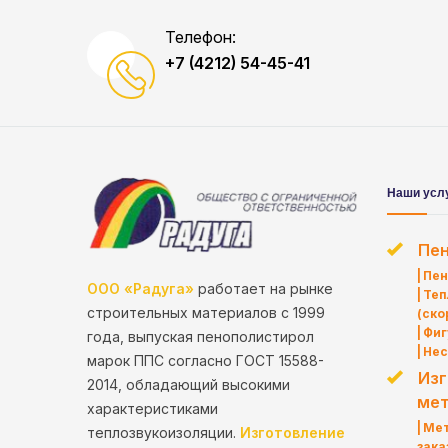
Телефон:
+7 (4212) 54-45-41
Наши усл
Пе
Пен
ООО «Радуга»
работает на рынке
Теп
строительных материалов с 1999
(ско
Фиг
года, выпуская пенополистирол
Нес
марок ППС согласно ГОСТ 15588-
Изг
2014, обладающий высокими
мет
характеристиками
Мет
теплозвукоизоляции.
Изготовление
зака