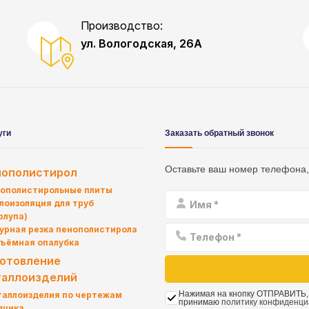
Производство:
ул. Вологодская, 26А
уги
Заказать обратный звонок
Оставьте ваш номер телефона,
нополистирол
ополистирольные плиты
лоизоляция для труб
рлупа)
урная резка пенополистирола
ъёмная опалубка
отовление
аллоизделий
Нажимая на кнопку ОТПРАВИТЬ,
аллоизделия по чертежам
принимаю
политику конфиденци
зчика