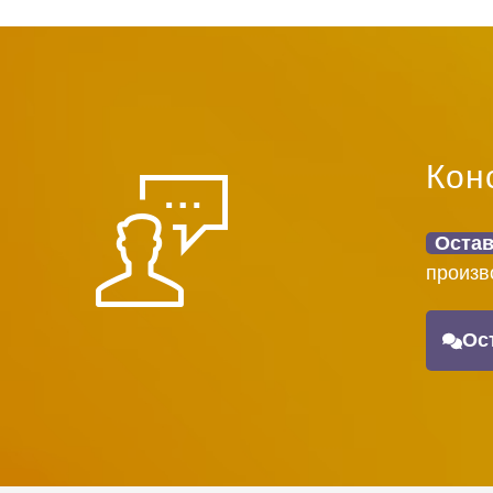
Кон
Остав
произв
Ос