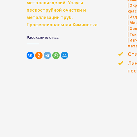
металлоизделий.
Услуги
Окр
пескоструйной очистки и
кра
металлизации труб.
Изд
Ма
Профессиональная Химчистка.
Фре
Ток
Расскажите о нас
Изг
мет
Сти
Лин
пес
Наш сайт использует фай
cookie