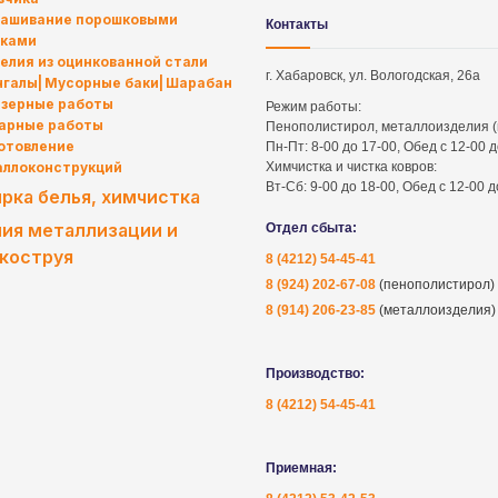
ашивание порошковыми
Контакты
сками
елия из оцинкованной стали
г. Хабаровск, ул. Вологодская, 26а
нгалы
Мусорные баки
Шарабан
зерные работы
Режим работы:
арные работы
Пенополистирол, металлоизделия (
отовление
Пн-Пт: 8-00 до 17-00, Обед с 12-00 
аллоконструкций
Химчистка и чистка ковров:
Вт-Сб: 9-00 до 18-00, Обед с 12-00 
рка белья, химчистка
ия металлизации и
Отдел сбыта:
коструя
8 (4212) 54-45-41
8 (924) 202-67-08
(пенополистирол)
8 (914) 206-23-85
(металлоизделия)
Производство:
лы
8 (4212) 54-45-41
Приемная: